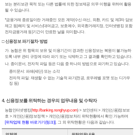
보는 분리보관 목적 또는 다른 법률에 의한 정보제공 의무 이행을 위하여 활용
될 수 있습니다.
*금융거래 종료일이란 거래중인 모든 계약(수신·여신, 외환, 카드 및 제3자 담보
제고 등)해지 및 서비스(대여금고, 보호예수, 외국환거래지정, 인터넷뱅킹 포함
전자금융거래 등)기간이 만료한 날을 의미합니다.
□ 신용정보 파기절차·방법
가. 농협은 위 항목의 보유 및 이용기간이 경과한 신용정보는 복원이 불가능하
도록 내부 관리 규정에 따라 파기 또는 삭제하고 그 결과를 확인하고 있습니다.
나. 종이문서, 전자적 파일 등은 다음 중 하나의 방법으로 파기하고 있습니다.
종이문서: 파쇄(세단) 또는 소각
전자적 파일: 재생할 수 없는 기술적 파기(천공, 로우레벨 포맷 또는 디가우
징 등)
4. 신용정보를 위탁하는 경우의 업무내용 및 수탁자
농협인터넷뱅킹(
http://banking.nonghyup.com
) > 보안센터 > 개인(신용)정보보
호 > 개인(신용)정보정책 > 개인(신용)정보처리 위탁현황에서 확인 가능하며
[위탁업체 현황 바로가기(링크)]
, 그 외 위탁현황은 다음과 같습니다.
업체명
위탁업무내용