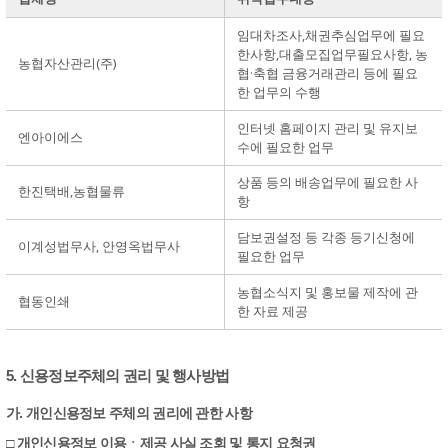
임대차조사,채권추심업무에 필요
한사항,대출모집업무필요사항, 농
농협자산관리(주)
협·축협 금융거래관리 등에 필요
한 업무의 수행
인터넷 홈페이지 관리 및 유지보
엔아이에스
수에 필요한 업무
상품 등의 배송업무에 필요한 사
한진택배,농협물류
항
담보권설정 등 각종 등기신청에
이계성법무사, 안영옥법무사
필요한 업무
농협소식지 및 홍보물 제작에 관
협동인쇄
한 자료 제공
5. 신용정보주체의 권리 및 행사방법
가. 개인신용정보 주체의 권리에 관한 사항
□ 개인신용정보 이용ㆍ제공 사실 조회 및 통지 요청권