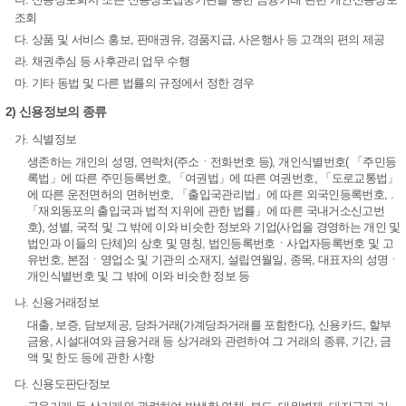
조회
다. 상품 및 서비스 홍보, 판매권유, 경품지급, 사은행사 등 고객의 편의 제공
라. 채권추심 등 사후관리 업무 수행
마. 기타 동법 및 다른 법률의 규정에서 정한 경우
2) 신용정보의 종류
가. 식별정보
생존하는 개인의 성명, 연락처(주소ㆍ전화번호 등), 개인식별번호( 「주민등
록법」에 따른 주민등록번호, 「여권법」에 따른 여권번호, 「도로교통법」
에 따른 운전면허의 면허번호, 「출입국관리법」에 따른 외국인등록번호, .
「재외동포의 출입국과 법적 지위에 관한 법률」에 따른 국내거소신고번
호), 성별, 국적 및 그 밖에 이와 비슷한 정보와 기업(사업을 경영하는 개인 및
법인과 이들의 단체)의 상호 및 명칭, 법인등록번호ㆍ사업자등록번호 및 고
유번호, 본점ㆍ영업소 및 기관의 소재지, 설립연월일, 종목, 대표자의 성명ㆍ
개인식별번호 및 그 밖에 이와 비슷한 정보 등
나. 신용거래정보
대출, 보증, 담보제공, 당좌거래(가계당좌거래를 포함한다), 신용카드, 할부
금융, 시설대여와 금융거래 등 상거래와 관련하여 그 거래의 종류, 기간, 금
액 및 한도 등에 관한 사항
다. 신용도판단정보