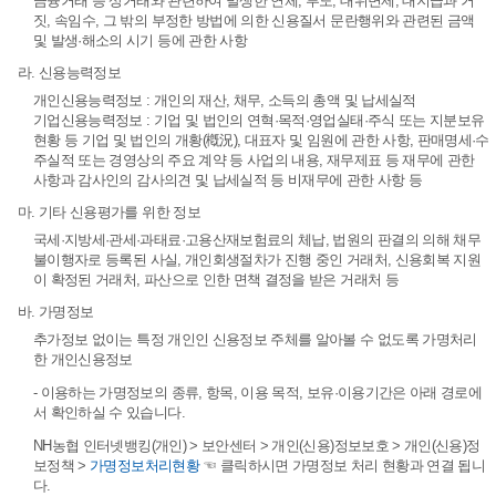
금융거래 등 상거래와 관련하여 발생한 연체, 부도, 대위변제, 대지급과 거
짓, 속임수, 그 밖의 부정한 방법에 의한 신용질서 문란행위와 관련된 금액
및 발생·해소의 시기 등에 관한 사항
라. 신용능력정보
개인신용능력정보 : 개인의 재산, 채무, 소득의 총액 및 납세실적
기업신용능력정보 : 기업 및 법인의 연혁·목적·영업실태·주식 또는 지분보유
현황 등 기업 및 법인의 개황(槪況), 대표자 및 임원에 관한 사항, 판매명세·수
주실적 또는 경영상의 주요 계약 등 사업의 내용, 재무제표 등 재무에 관한
사항과 감사인의 감사의견 및 납세실적 등 비재무에 관한 사항 등
마. 기타 신용평가를 위한 정보
국세·지방세·관세·과태료·고용산재보험료의 체납, 법원의 판결의 의해 채무
불이행자로 등록된 사실, 개인회생절차가 진행 중인 거래처, 신용회복 지원
이 확정된 거래처, 파산으로 인한 면책 결정을 받은 거래처 등
바. 가명정보
추가정보 없이는 특정 개인인 신용정보 주체를 알아볼 수 없도록 가명처리
한 개인신용정보
- 이용하는 가명정보의 종류, 항목, 이용 목적, 보유·이용기간은 아래 경로에
서 확인하실 수 있습니다.
NH농협 인터넷뱅킹(개인) > 보안센터 > 개인(신용)정보보호 > 개인(신용)정
보정책 >
가명정보처리현황
☜ 클릭하시면 가명정보 처리 현황과 연결 됩니
다.